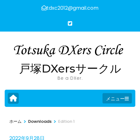
コ
tdxc2012@gmail.com
ン
テ
ン
ツ
へ
ス
キ
戸塚DXersサークル
ッ
Be a DXer.
プ
(Enter
メニュー
を
押
す)
>
>
ホーム
Downloads
Edition 1
2022年9月28日