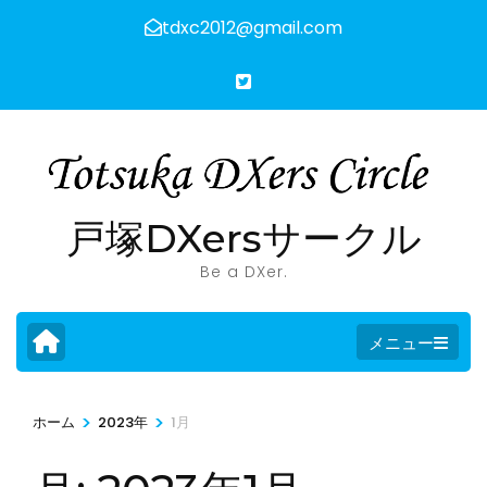
コ
tdxc2012@gmail.com
ン
テ
ン
ツ
へ
ス
キ
戸塚DXersサークル
ッ
Be a DXer.
プ
(Enter
メニュー
を
押
す)
>
>
ホーム
2023年
1月